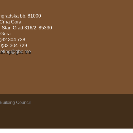
angradska bb, 81000
 Crna Gora
: Stari Grad 316/2, 85330
 Gora
0)32 304 728
(0)32 304 729
keting@gbc.me
Building Council