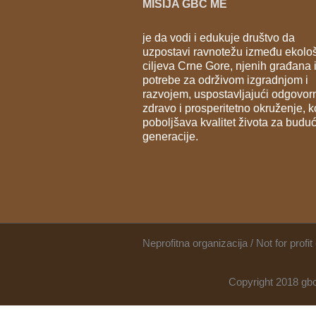
MISIJA GBC ME
je da vodi i edukuje društvo da
uzpostavi ravnotežu između ekolo
ciljeva Crne Gore, njenih građana 
potrebe za održivom izgradnjom i
razvojem, uspostavljajući odgovor
zdravo i prosperitetno okruženje, k
poboljšava kvalitet života za budu
generacije.
Neprofitna organizacija / Not for pro
Copyright 2018 gbc