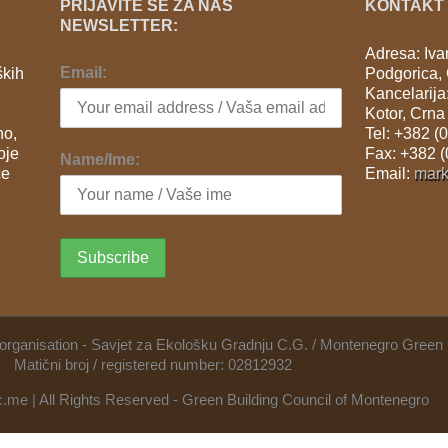
PRIJAVITE SE ZA NAŠ
KONTAKT
NEWSLETTER:
Adresa: Iv
Email:
ških
Podgorica,
i
Kancelarija
Kotor, Crna
no,
Tel: +382 (
oje
Fax: +382 
Name/Ime:
će
Email:
mar
fit organisation - Savjet za Ekološku Gradnju C.G. / Montenegro Green 
Matični broj / registered number: 02812932
.me | All Rights Reserved - Green Building Council of Montenegro