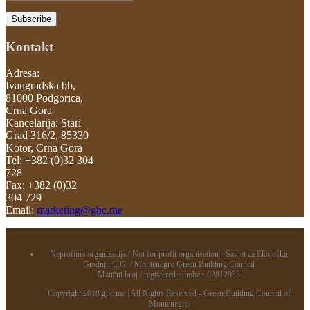
Kontakt
Adresa:
Ivangradska bb,
81000 Podgorica,
Crna Gora
Kancelarija: Stari
Grad 316/2, 85330
Kotor, Crna Gora
Tel: +382 (0)32 304
728
Fax: +382 (0)32
304 729
Email:
marketing@gbc.me
Neprofitna organizacija / Not for profit organisation - Savjet za Ekološku
Gradnju C.G. / Montenegro Green Building Council
Matični broj / registered number: 02812932
Copyright 2018 gbc.me | All Rights Reserved - Green Building Council of
Montenegro