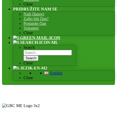
Close
PRIDRUŽITE NAM SE
Naši članovi
Zašto biti član?
Postanite član
Volonteri
Close
Search
Search
Close
English
Close