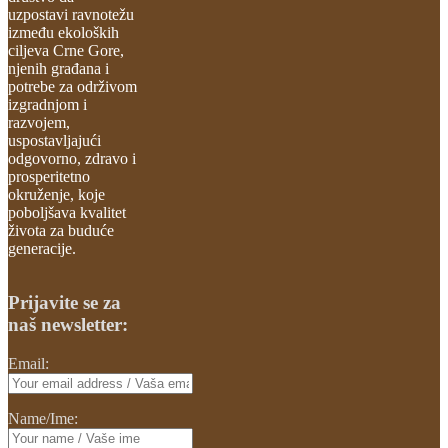
uzpostavi ravnotežu
između ekoloških
ciljeva Crne Gore,
njenih građana i
potrebe za održivom
izgradnjom i
razvojem,
uspostavljajući
odgovorno, zdravo i
prosperitetno
okruženje, koje
poboljšava kvalitet
života za buduće
generacije.
Prijavite se za
naš newsletter:
Email:
Name/Ime: