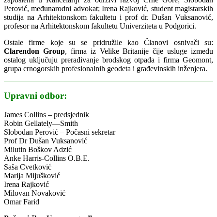
Perović, međunarodni advokat; Irena Rajković, student magistarskih
studija na Arhitektonskom fakultetu i prof dr. Dušan Vuksanović,
profesor na Arhitektonskom fakultetu Univerziteta u Podgorici.
Ostale firme koje su se pridružile kao Članovi osnivači su:
Clarendon Group
, firma iz Velike Britanije čije usluge između
ostalog uključuju prerađivanje brodskog otpada i firma Geomont,
grupa crnogorskih profesionalnih geodeta i građevinskih inženjera.
Upravni odbor:
James Collins – predsjednik
Robin Gellately—Smith
Slobodan Perović – Počasni sekretar
Prof Dr Dušan Vuksanović
Milutin Boškov Adzić
Anke Harris-Collins O.B.E.
Saša Cvetković
Marija Mijušković
Irena Rajković
Milovan Novaković
Omar Farid