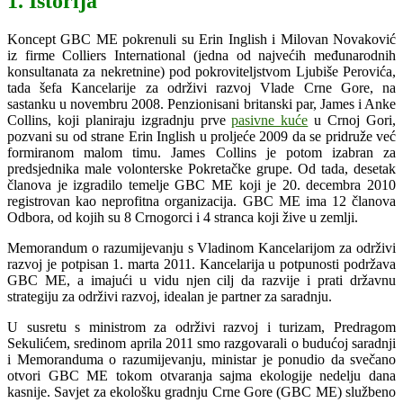
1. Istorija
Koncept GBC ME pokrenuli su Erin Inglish i Milovan Novaković
iz firme Colliers International (jedna od najvećih međunarodnih
konsultanata za nekretnine) pod pokroviteljstvom Ljubiše Perovića,
tada šefa Kancelarije za održivi razvoj Vlade Crne Gore, na
sastanku u novembru 2008. Penzionisani britanski par, James i Anke
Collins, koji planiraju izgradnju prve
pasivne kuće
u Crnoj Gori,
pozvani su od strane Erin Inglish u proljeće 2009 da se pridruže već
formiranom malom timu. James Collins je potom izabran za
predsjednika male volonterske Pokretačke grupe. Od tada, desetak
članova je izgradilo temelje GBC ME koji je 20. decembra 2010
registrovan kao neprofitna organizacija. GBC ME ima 12 članova
Odbora, od kojih su 8 Crnogorci i 4 stranca koji žive u zemlji.
Memorandum o razumijevanju s Vladinom Kancelarijom za održivi
razvoj je potpisan 1. marta 2011. Kancelarija u potpunosti podržava
GBC ME, a imajući u vidu njen cilj da razvije i prati državnu
strategiju za održivi razvoj, idealan je partner za saradnju.
U susretu s ministrom za održivi razvoj i turizam, Predragom
Sekulićem, sredinom aprila 2011 smo razgovarali o budućoj saradnji
i Memoranduma o razumijevanju, ministar je ponudio da svečano
otvori GBC ME tokom otvaranja sajma ekologije nedelju dana
kasnije. Savjet za ekološku gradnju Crne Gore (GBC ME) službeno