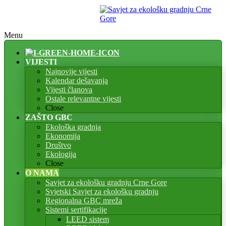
Menu
VIJESTI
Najnovije vijesti
Kalendar dešavanja
Vijesti članova
Ostale relevantne vijesti
Close
ZAŠTO GBC
Ekološka gradnja
Ekonomija
Društvo
Ekologija
Close
O NAMA
Savjet za ekološku gradnju Crne Gore
Svjetski Savjet za ekološku gradnju
Regionalna GBC mreža
Sistemi sertifikacije
LEED sistem