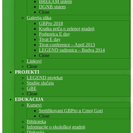
BREEAM sistem
DGNB sistem
Close
Galerija slika
GBPro 2018
Kratka priča o zelenoj gradnji
Podgorica E day
Tivat E day
Tivat conference – April 2013
LEGEND radionica – Budva 2014
Close
Linkovi
Close
PROJEKTI
LEGEND projekat
Studije slučaja
GBE
Close
EDUKACIJA
Kursevi
Sertifikovani GBPro u Crnoj Gori
Close
Biblioteka
Informacije o ekološkoj gradnji
Diskusija