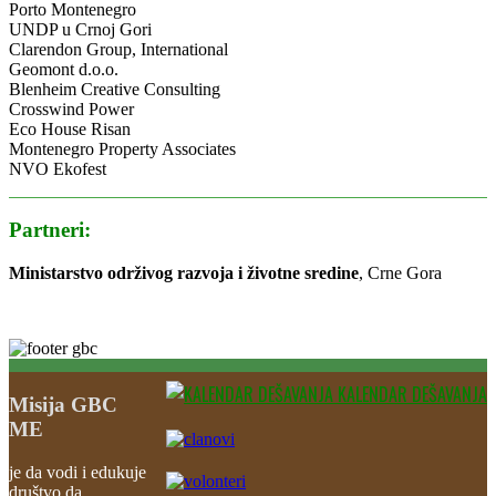
Porto Montenegro
UNDP u Crnoj Gori
Clarendon Group, International
Geomont d.o.o.
Blenheim Creative Consulting
Crosswind Power
Eco House Risan
Montenegro Property Associates
NVO Ekofest
Partneri:
Ministarstvo održivog razvoja i životne sredine
, Crne Gora
KALENDAR DEŠAVANJA
Misija GBC
ME
je da vodi i edukuje
društvo da