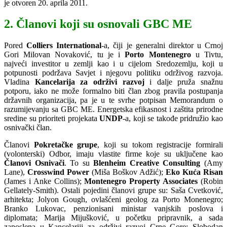
je otvoren 20. aprila 2011.
2. Članovi koji su osnovali GBC ME
Pored
Colliers International
-a, čiji je generalni direktor u Crnoj
Gori Milovan Novaković, tu je i
Porto Montenegro
u Tivtu,
najveći investitor u zemlji kao i u cijelom Sredozemlju, koji u
potpunosti podržava Savjet i njegovu politiku održivog razvoja.
Vladina
Kancelarija za održivi razvoj
i dalje pruža snažnu
potporu, iako ne može formalno biti član zbog pravila postupanja
državnih organizacija, pa je u te svrhe potpisan Memorandum o
razumijevanju sa GBC ME. Energetska efikasnost i zaštita prirodne
sredine su prioriteti projekata
UNDP
-a, koji se takođe pridružio kao
osnivački član.
Članovi
Pokretačke grupe
, koji su tokom registracije formirali
(volonterski) Odbor, imaju vlastite firme koje su uključene kao
Članovi Osnivači
. To su
Blenheim Creative Consulting
(Amy
Lane),
Crosswind Power
(Miša Boškov Adžić);
Eko Kuća Risan
(James i Anke Collins);
Montenegro Property Associates
(Robin
Gellately-Smith). Ostali pojedini članovi grupe su: Saša Cvetković,
arhitekta; Jolyon Gough, ovlašćeni geolog za Porto Monenegro;
Branko Lukovac, penzionisani ministar vanjskih poslova i
diplomata; Marija Mijušković, u početku pripravnik, a sada
zaposlena u Kancelariji za održivi razvoj Crne Gore; Slobodan