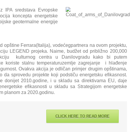
iz IPA sredstava Evropske
omocija koncepta energetske
lpijske geotermalne energije
 opštine Ferrara(Italija), vodećegpartnera na ovom projektu,
akciju LEGEND projeka. Naime, budžet od približno 200,000
kciju kulturnog centra u Danilovgradu kako bi putem
je koriste stalnu temperaturuzemlje zagrejanje i hlađenje
igurnost. Ovakva akcija je odličan primjer drugim opštinama,
 da sprovedu projekte koji podstiču energetsku efikasnost.
je donijet 2010.godine, i u skladu sa direktivama EU, daje
 energetske efikasnosti u skladu sa Strategijom energetske
nim planom za 2020.godinu.
CLICK HERE TO READ MORE