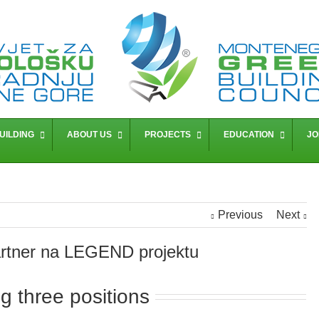
UILDING
ABOUT US
PROJECTS
EDUCATION
JO
Previous
Next
artner na LEGEND projektu
g three positions