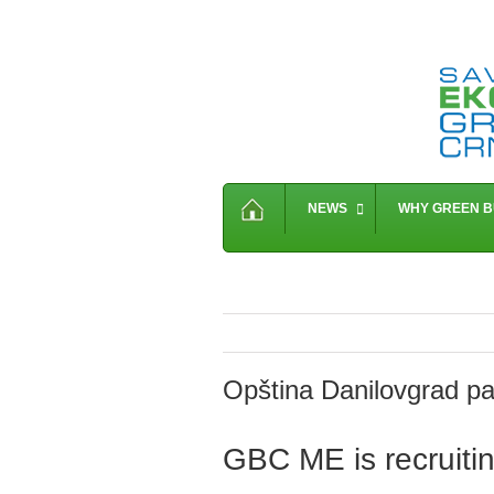
NEWS
WHY GREEN B
Opština Danilovgrad p
GBC ME is recruitin